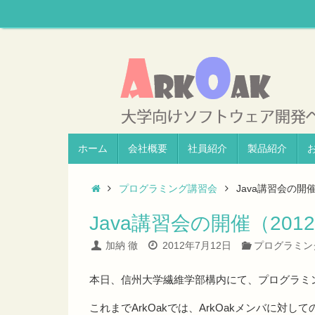
ホーム
会社概要
社員紹介
製品紹介
プログラミング講習会
Java講習会の開催
Java講習会の開催（201
加納 徹
2012年7月12日
プログラミン
本日、信州大学繊維学部構内にて、プログラミン
これまでArkOakでは、ArkOakメンバに対し