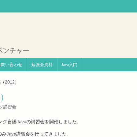
お問い合わせ
勉強会資料
Java入門
（2012）
2）
グ講習会
グ言語Javaの講習会を開催しました。
てのみJava講習会を行ってきました。