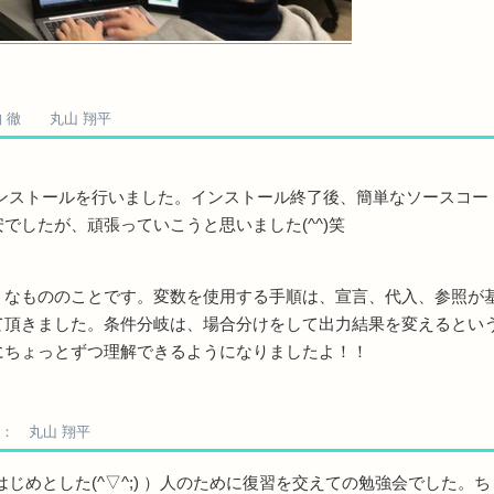
 徹 丸山 翔平
インストールを行いました。インストール終了後、簡単なソースコ
でしたが、頑張っていこうと思いました(^^)笑
なもののことです。変数を使用する手順は、宣言、代入、参照が
て頂きました。条件分岐は、場合分けをして出力結果を変えるとい
にちょっとずつ理解できるようになりましたよ！！
： 丸山 翔平
じめとした(^▽^;) ）人のために復習を交えての勉強会でした。