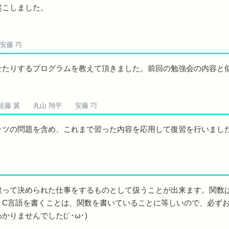
起こしました。
安藤 巧
たりするプログラムを教えて頂きました。前回の勉強会の内容と
佐藤 翼 丸山 翔平 安藤 巧
ツの問題を含め、これまで習った内容を応用して復習を行いまし
て決められた仕事をするものとして扱うことが出来ます。関数は、[戻
！C言語を書くことは、関数を書いていることに等しいので、必ず
ませんでした(;´･ω･)