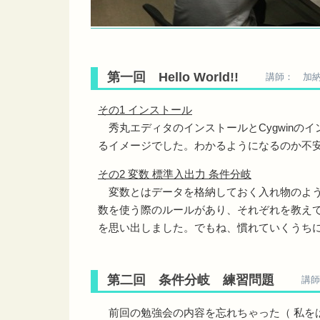
第一回 Hello World!!
講師： 加納
その1 インストール
秀丸エディタのインストールとCygwinの
るイメージでした。わかるようになるのか不安
その2 変数 標準入出力 条件分岐
変数とはデータを格納しておく入れ物のよう
数を使う際のルールがあり、それぞれを教え
を思い出しました。でもね、慣れていくうち
第二回 条件分岐 練習問題
講師
前回の勉強会の内容を忘れちゃった（ 私をは