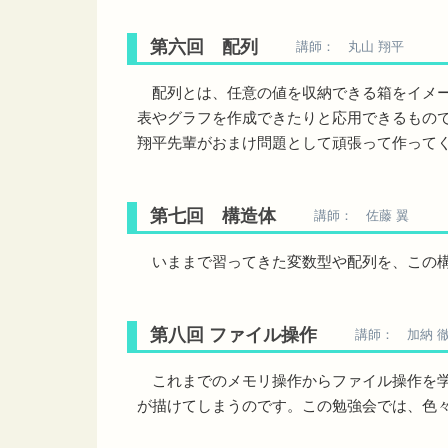
第六回 配列
講師： 丸山 翔平
配列とは、任意の値を収納できる箱をイメー
表やグラフを作成できたりと応用できるもの
翔平先輩がおまけ問題として頑張って作ってくれ
第七回 構造体
講師： 佐藤 翼
いままで習ってきた変数型や配列を、この構
第八回 ファイル操作
講師： 加納 
これまでのメモリ操作からファイル操作を学
が描けてしまうのです。この勉強会では、色々