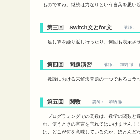
ものですね。継続は力なりという言葉を思い
第三回 Switch文とfor文
講師： 
足し算を繰り返し行ったり、何回も表示させ
第四回 問題演習
講師： 加納 徹 
数論における未解決問題の一つであるコラッ
第五回 関数
講師： 加納 徹
プログラミングでの関数は、数学の関数と違っ
れ、使うときの宣言を忘れてはいけません！
は、どこが何を意味しているのか、ほとんどわかり