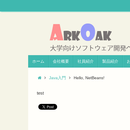
ホーム
会社概要
社員紹介
製品紹介
Java入門
Hello, NetBeans!
test