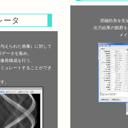
レータ
溶融紡糸を生
出力結果の観察を
メイ
が与えられた画像）に対して
影データを集め、
画像再構成を行う、
シミュレートすることができ
です。