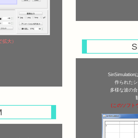
で拡大）
S
SinSimul
作られたシ
多様な波の合
(このソフト
M