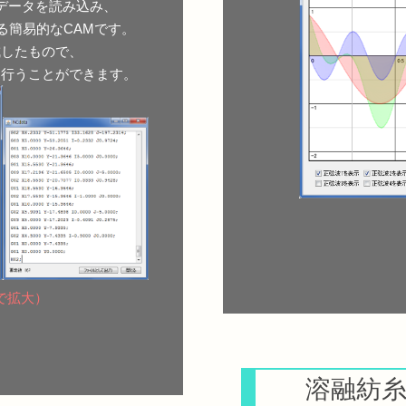
面データを読み込み、
る簡易的なCAMです。
成したもので、
を行うことができます。
で拡大）
溶融紡