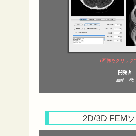
（画像をクリック
開発者
加納 徹
2D/3D FEM