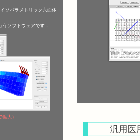
アイソパラメトリック六面体
行うソフトウェアです．
で拡大）
汎用医