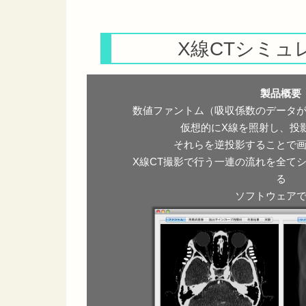
X線CTシミュ
製品概要
数値ファントム（吸収係数のデータ
仮想的にX線を照射し、投
それらを逆投影することで
X線CT撮影で行う一連の流れを全て
る
ソフトウェア