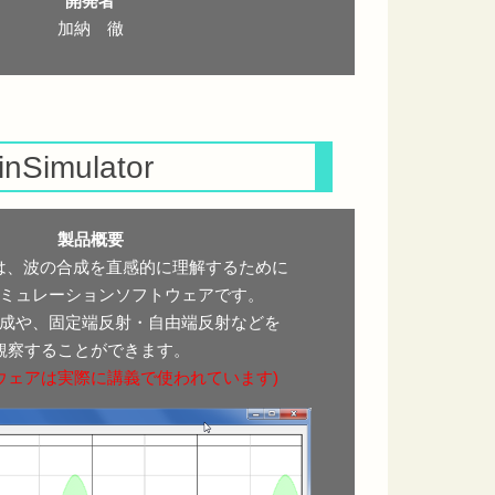
開発者
加納 徹
inSimulator
製品概要
ationは、波の合成を直感的に理解するために
ミュレーションソフトウェアです。
成や、固定端反射・自由端反射などを
観察することができます。
ウェアは実際に講義で使われています)