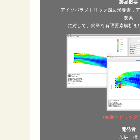
製品概要
アイソパラメトリック四辺形要素，
要素
に対して、簡単な有限要素解析を
（画像をクリック
開発者
加納 徹