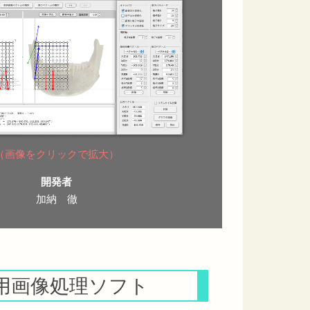
（画像をクリックで拡大）
開発者
加納 徹
用画像処理ソフト