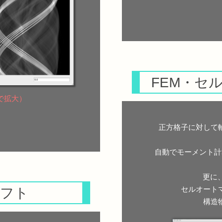
FEM・セ
で拡大）
正方格子に対して
自動でモーメント計
更に
ソフト
セルオート
構造