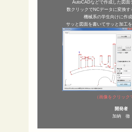
AutoCADなどで作成した図
数クリックでNCデータに変換す
機械系の学生向けに作
サッと図面を書いてサッと加工
（画像をクリック
開発者
加納 徹