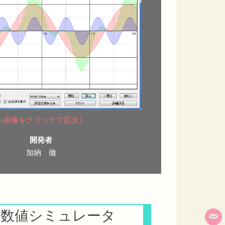
（画像をクリックで拡大）
開発者
加納 徹
糸数値シミュレータ