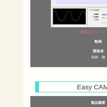
（画像をクリック
動画
開発者
加納 徹
Easy CA
製品概要